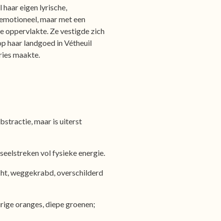
 haar eigen lyrische,
, emotioneel, maar met een
de oppervlakte. Ze vestigde zich
 op haar landgoed in Vétheuil
ries maakte.
abstractie, maar is uiterst
seelstreken vol fysieke energie.
ht, weggekrabd, overschilderd
urige oranges, diepe groenen;