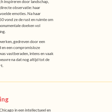
ich inspireren door landschap,
directe observatie: haar
gevoelde emoties. Na haar
950 vond ze de rust en ruimte om
 monumentale doeken vol
ing.
 werken, gedreven door een
id en een compromisloze
 was vastberaden, intens en vaak
euvre na dat nog altijd tot de
t.
ing
hicago in een intellectueel en