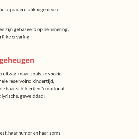
ie bij nadere blik ingenieuze
n zijn gebaseerd op herinnering,
lijke ervaring.
k geheugen
eruitzag, maar zoals ze
voelde
.
e reservoirs: kindertijd,
mde haar schilderijen “emotional
 lyrische, gewelddadi
est, haar humor en haar soms