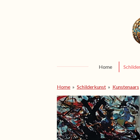
Ga
direct
naar
de
hoofdinhoud
Home
Schilde
Home
»
Schilderkunst
»
Kunstenaars