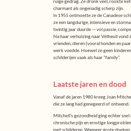
ruige gedrag. Ze dronk veel, rookte ke
charmant als ongenadig scherp zijn.
In 1955 ontmoette ze de Canadese schil
ze een langdurige, intensieve en storma
twintig jaar duurde — vol passie, compet
Na haar verhuizing naar Vétheuil vond
vrienden, dieren (vooral honden en paa
werk voedde. Hoewel ze geen kinderen 
schilderijen vaak als haar “family”.
Laatste jaren en dood
Vanaf de jaren 1980 kreeg Joan Mitchel
die ze lang had genegeerd of ontwend.
Mitchell’s gezondheid ging echter snel 
chronische pijn en ernstige longprobl
met schilderen. Wanneer grote doeken 