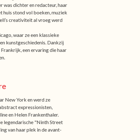
r was dichter en redacteur, haar
t huis stond vol boeken, muziek
l’s creativiteit al vroeg werd
icago, waar ze een klassieke
 en kunstgeschiedenis. Dankzij
 Frankrijk, een ervaring die haar
en.
re
aar New York en werd ze
abstract expressionisten,
ine en Helen Frankenthaler.
e legendarische "Ninth Street
ng van haar plek in de avant-