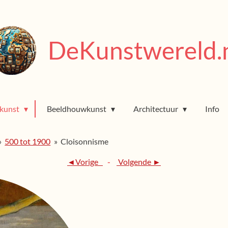
DeKunstwereld.
rkunst
Beeldhouwkunst
Architectuur
Info
»
500 tot 1900
»
Cloisonnisme
◄Vorige
-
Volgende ►