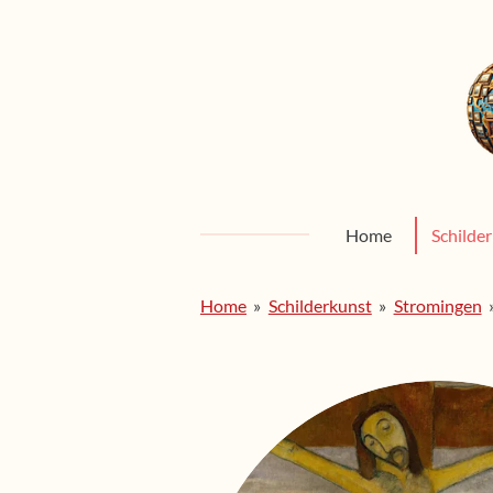
Ga
direct
naar
de
hoofdinhoud
Home
Schilde
Home
»
Schilderkunst
»
Stromingen