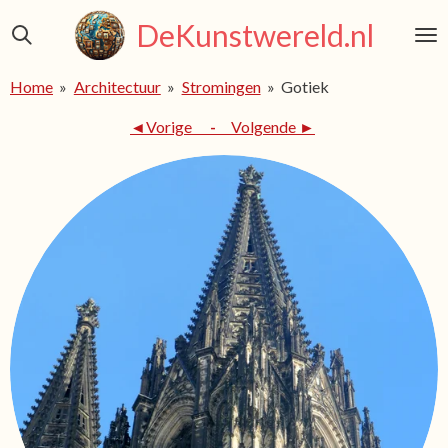
Ga
DeKunstwereld.nl
direct
naar
Home
»
Architectuur
»
Stromingen
»
Gotiek
de
hoofdinhoud
◄Vorige
-
Volgende ►