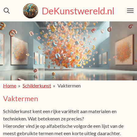
Ga
DeKunstwereld.nl
direct
naar
de
hoofdinhoud
Home
»
Schilderkunst
»
Vaktermen
Vaktermen
Schilderkunst kent een rijke variëteit aan materialen en
technieken. Wat betekenen ze precies?
Hieronder vind je op alfabetische volgorde een lijst van de
meest gebruikte termen met een korte uitleg daarachter.