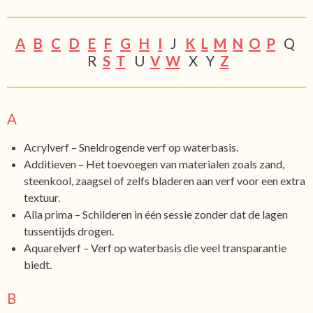
A
B
C
D
E
F
G
H
I
J
K
L
M
N
O
P
Q
R
S
T
U
V
W
X Y
Z
A
Acrylverf – Sneldrogende verf op waterbasis.
Additieven – Het toevoegen van materialen zoals zand,
steenkool, zaagsel of zelfs bladeren aan verf voor een extra
textuur.
Alla prima – Schilderen in één sessie zonder dat de lagen
tussentijds drogen.
Aquarelverf – Verf op waterbasis die veel transparantie
biedt.
B