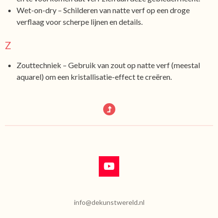
Wet-on-dry – Schilderen van natte verf op een droge
verflaag voor scherpe lijnen en details.
Z
Zouttechniek – Gebruik van zout op natte verf (meestal
aquarel) om een kristallisatie-effect te creëren.
Y
o
u
T
info@dekunstwereld.nl
u
b