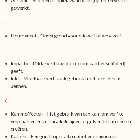
Grisaille – Schildertechniek waarbij in grijstinten wordt
gewerkt.
H
Houtpaneel – Ondergrond voor olieverf of acrylverf.
I
Impasto – Dikke verflaag die textuur aan het schilderij
geeft.
Inkt – Vloeibare verf, vaak gebruikt met penselen of
pennen.
K
Kammeffecten – Het gebruik van een kam om verf te
verplaatsen en zo parallelle lijnen of golvende patronen te
creëren.
Katoen – Een goedkoper alternatief voor linnen als