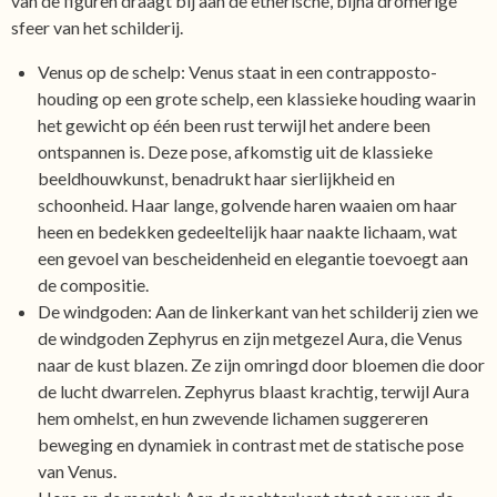
van de figuren draagt bij aan de etherische, bijna dromerige
sfeer van het schilderij.
Venus op de schelp: Venus staat in een contrapposto-
houding op een grote schelp, een klassieke houding waarin
het gewicht op één been rust terwijl het andere been
ontspannen is. Deze pose, afkomstig uit de klassieke
beeldhouwkunst, benadrukt haar sierlijkheid en
schoonheid. Haar lange, golvende haren waaien om haar
heen en bedekken gedeeltelijk haar naakte lichaam, wat
een gevoel van bescheidenheid en elegantie toevoegt aan
de compositie.
De windgoden: Aan de linkerkant van het schilderij zien we
de windgoden Zephyrus en zijn metgezel Aura, die Venus
naar de kust blazen. Ze zijn omringd door bloemen die door
de lucht dwarrelen. Zephyrus blaast krachtig, terwijl Aura
hem omhelst, en hun zwevende lichamen suggereren
beweging en dynamiek in contrast met de statische pose
van Venus.