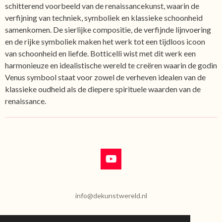
schitterend voorbeeld van de renaissancekunst, waarin de
verfijning van techniek, symboliek en klassieke schoonheid
samenkomen. De sierlijke compositie, de verfijnde lijnvoering
en de rijke symboliek maken het werk tot een tijdloos icoon
van schoonheid en liefde. Botticelli wist met dit werk een
harmonieuze en idealistische wereld te creëren waarin de godin
Venus symbool staat voor zowel de verheven idealen van de
klassieke oudheid als de diepere spirituele waarden van de
renaissance.
Y
o
u
T
info@dekunstwereld.nl
u
b
e