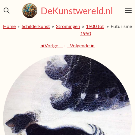
Ga
DeKunstwereld.nl
direct
naar
Home
»
Schilderkunst
»
Stromingen
»
1900 tot
»
Futurisme
de
1950
hoofdinhoud
◄Vorige
-
Volgende ►