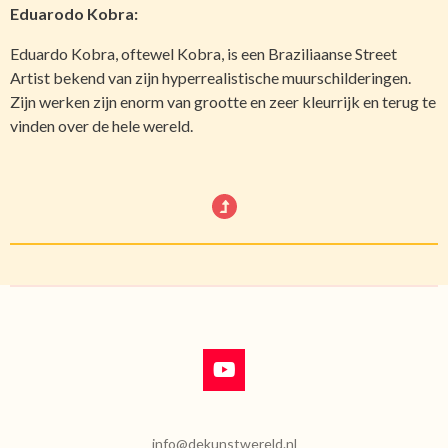
Eduarodo Kobra:
Eduardo Kobra, oftewel Kobra, is een Braziliaanse Street
Artist bekend van zijn hyperrealistische muurschilderingen.
Zijn werken zijn enorm van grootte en zeer kleurrijk en terug te
vinden over de hele wereld.
Y
o
u
T
info@dekunstwereld.nl