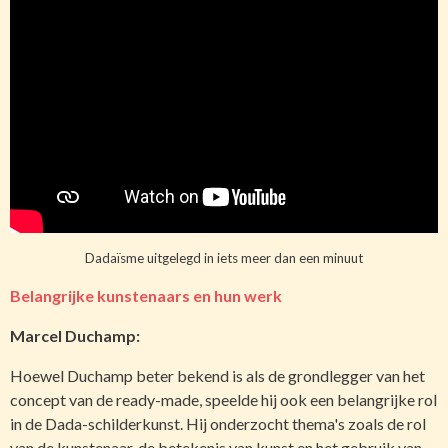
Dadaïsme uitgelegd in iets meer dan een minuut
Belangrijke kunstenaars en hun werk
Marcel Duchamp:
Hoewel Duchamp beter bekend is als de grondlegger van het
concept van de ready-made, speelde hij ook een belangrijke rol
in de Dada-schilderkunst. Hij onderzocht thema's zoals de rol
van de kunstenaar, de betekenis van kunst en het gebruik van