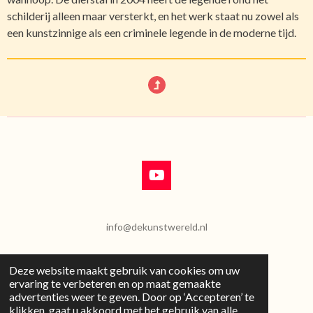
schilderij alleen maar versterkt, en het werk staat nu zowel als
een kunstzinnige als een criminele legende in de moderne tijd.
Y
o
u
T
info@dekunstwereld.nl
u
b
e
Deze website maakt gebruik van cookies om uw
D
D
S
P
D
ervaring te verbeteren en op maat gemaakte
e
e
h
i
e
advertenties weer te geven. Door op ‘Accepteren’ te
l
e
a
n
l
klikken, gaat u akkoord met het gebruik van alle