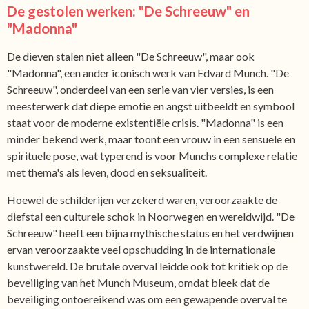
De gestolen werken: "De Schreeuw" en
"Madonna"
De dieven stalen niet alleen "De Schreeuw", maar ook
"Madonna", een ander iconisch werk van Edvard Munch. "De
Schreeuw", onderdeel van een serie van vier versies, is een
meesterwerk dat diepe emotie en angst uitbeeldt en symbool
staat voor de moderne existentiële crisis. "Madonna" is een
minder bekend werk, maar toont een vrouw in een sensuele en
spirituele pose, wat typerend is voor Munchs complexe relatie
met thema's als leven, dood en seksualiteit.
Hoewel de schilderijen verzekerd waren, veroorzaakte de
diefstal een culturele schok in Noorwegen en wereldwijd. "De
Schreeuw" heeft een bijna mythische status en het verdwijnen
ervan veroorzaakte veel opschudding in de internationale
kunstwereld. De brutale overval leidde ook tot kritiek op de
beveiliging van het Munch Museum, omdat bleek dat de
beveiliging ontoereikend was om een gewapende overval te