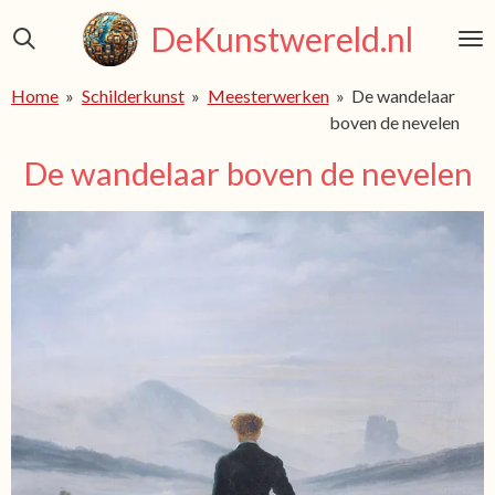
Ga
DeKunstwereld.nl
direct
naar
Home
»
Schilderkunst
»
Meesterwerken
»
De wandelaar
de
boven de nevelen
hoofdinhoud
De wandelaar boven de nevelen