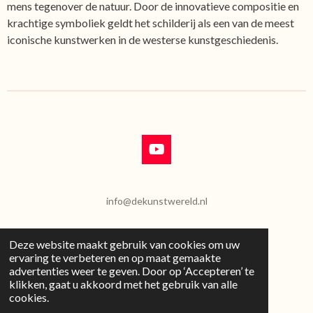
mens tegenover de natuur. Door de innovatieve compositie en
krachtige symboliek geldt het schilderij als een van de meest
iconische kunstwerken in de westerse kunstgeschiedenis.
Y
o
u
T
info@dekunstwereld.nl
u
b
e
Deze website maakt gebruik van cookies om uw
D
D
S
P
D
ervaring te verbeteren en op maat gemaakte
e
e
h
i
e
advertenties weer te geven. Door op ‘Accepteren’ te
l
e
a
n
l
klikken, gaat u akkoord met het gebruik van alle
e
l
r
n
e
cookies.
n
e
e
n
Algemene Voorwaarden
n