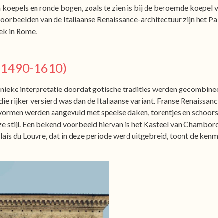
 koepels en ronde bogen, zoals te zien is bij de beroemde koepel
voorbeelden van de Italiaanse Renaissance-architectuur zijn het P
iek in Rome.
. 1490-1610)
unieke interpretatie doordat gotische tradities werden gecombine
die rijker versierd was dan de Italiaanse variant. Franse Renaissa
e vormen werden aangevuld met speelse daken, torentjes en schoors
stijl. Een bekend voorbeeld hiervan is het Kasteel van Chambord,
alais du Louvre, dat in deze periode werd uitgebreid, toont de ken