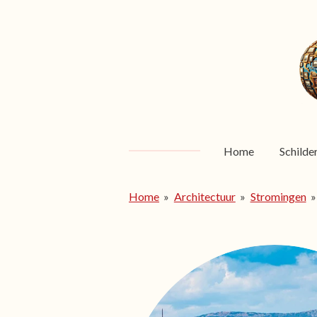
Ga
direct
naar
de
hoofdinhoud
Home
Schilde
Home
»
Architectuur
»
Stromingen
»