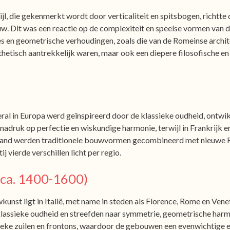
ijl, die gekenmerkt wordt door verticaliteit en spitsbogen, richtt
w. Dit was een reactie op de complexiteit en speelse vormen van 
 en geometrische verhoudingen, zoals die van de Romeinse archite
hetisch aantrekkelijk waren, maar ook een diepere filosofische en 
l in Europa werd geïnspireerd door de klassieke oudheid, ontwik
 de nadruk op perfectie en wiskundige harmonie, terwijl in Frankrijk e
eland werden traditionele bouwvormen gecombineerd met nieuwe 
j vierde verschillen licht per regio.
(ca. 1400-1600)
nst ligt in Italië, met name in steden als Florence, Rome en Venet
lassieke oudheid en streefden naar symmetrie, geometrische harmo
ke zuilen en frontons, waardoor de gebouwen een evenwichtige e