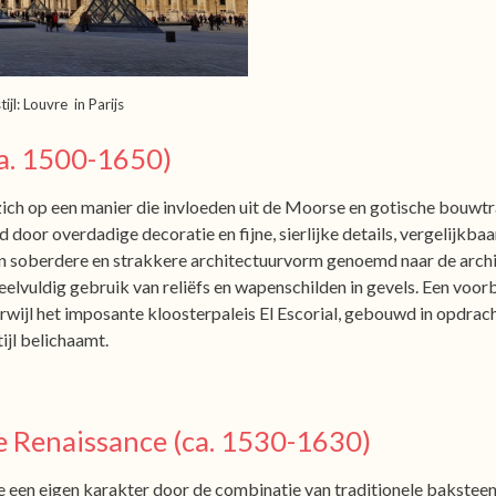
jl: Louvre in Parijs
a. 1500-1650)
ich op een manier die invloeden uit de Moorse en gotische bouwtrad
 door overdadige decoratie en fijne, sierlijke details, vergelijkba
 een soberdere en strakkere architectuurvorm genoemd naar de arc
elvuldig gebruik van reliëfs en wapenschilden in gevels. Een voor
terwijl het imposante kloosterpaleis El Escorial, gebouwd in opdrach
ijl belichaamt.
 Renaissance (ca. 1530-1630)
 een eigen karakter door de combinatie van traditionele baksteen