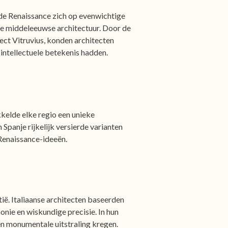
e de Renaissance zich op evenwichtige
de middeleeuwse architectuur. Door de
ct Vitruvius, konden architecten
intellectuele betekenis hadden.
kelde elke regio een unieke
n Spanje rijkelijk versierde varianten
Renaissance-ideeën.
ië. Italiaanse architecten baseerden
nie en wiskundige precisie. In hun
n monumentale uitstraling kregen.