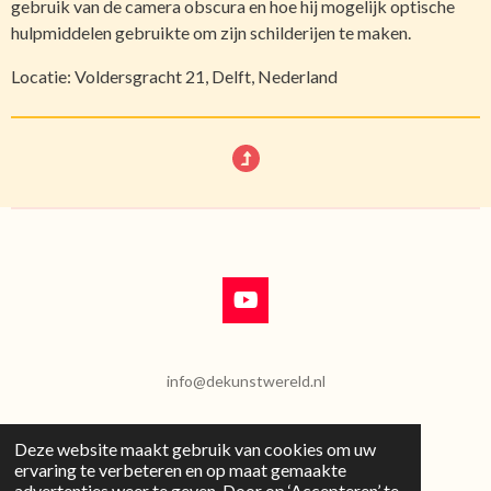
gebruik van de camera obscura en hoe hij mogelijk optische
hulpmiddelen gebruikte om zijn schilderijen te maken.
Locatie: Voldersgracht 21, Delft, Nederland
Y
o
u
T
info@dekunstwereld.nl
u
b
e
Deze website maakt gebruik van cookies om uw
D
D
S
P
D
ervaring te verbeteren en op maat gemaakte
e
e
h
i
e
advertenties weer te geven. Door op ‘Accepteren’ te