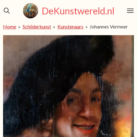
Ga
DeKunstwereld.nl
direct
naar
Home
»
Schilderkunst
»
Kunstenaars
»
Johannes Vermeer
de
hoofdinhoud