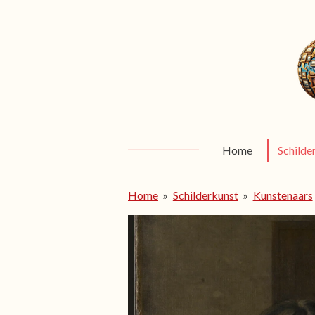
Ga
direct
naar
de
hoofdinhoud
Home
Schilde
Home
»
Schilderkunst
»
Kunstenaars