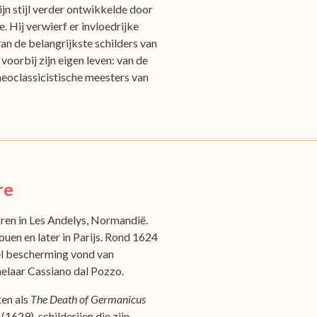
ijn stijl verder ontwikkelde door
. Hij verwierf er invloedrijke
an de belangrijkste schilders van
r voorbij zijn eigen leven: van de
neoclassicistische meesters van
re
ren in Les Andelys, Normandië.
Rouen en later in Parijs. Rond 1624
snel bescherming vond van
elaar Cassiano dal Pozzo.
ken als
The Death of Germanicus
(1629), schilderijen die zijn