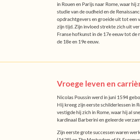
in Rouen en Parijs naar Rome, waar hij z
studie van de oudheid en de Renaissance
opdrachtgevers en groeide uit tot een v
zijn tijd. Zijn invloed strekte zich uit ve
Franse hofkunst in de 17e eeuw tot de 
de 18e en 19e eeuw.
Vroege leven en carriè
Nicolas Poussin werd in juni 1594 gebo
Hij kreeg zijn eerste schilderlessen in 
vestigde hij zich in Rome, waar hij al 
kardinaal Barberini en geleerde verzam
Zijn eerste grote successen waren wer
(1628) en
The Martyrdom of St. Erasmus