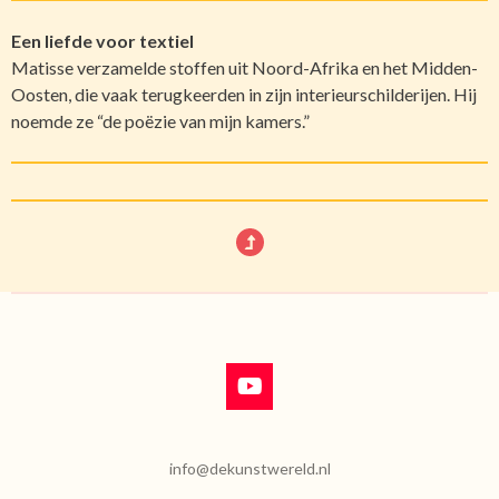
Een liefde voor textiel
Matisse verzamelde stoffen uit Noord-Afrika en het Midden-
Oosten, die vaak terugkeerden in zijn interieurschilderijen. Hij
noemde ze “de poëzie van mijn kamers.”
Y
o
u
T
info@dekunstwereld.nl
u