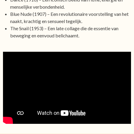
menselijke verbondenheid.
Blue Nude (1907) – Een revolutionaire voorstelling van het
naakt, krachtig en sensueel tegelijk.
The Snail (1953) – Een late collage die de essentie van
beweging en eenvoud belichaamt.